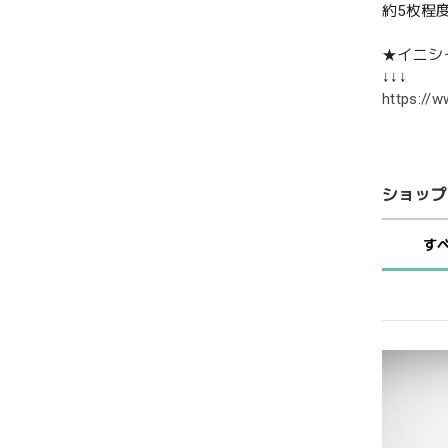
約5枚程
★イニシ
↓↓↓
https://
ショップ
す