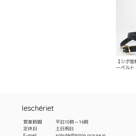
【シボ型
ーベルト
leschériet
営業時間
平日10時～16時
定休日
土日祝日
E-mail
sobuhk@triton.ocn.ne.jp