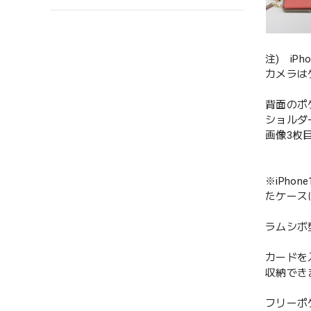
注) i
カメラは
背面のポ
ショルダ
画像3枚
※iPho
たケース
ラムシボ
カードを
収納でき
フリーポ